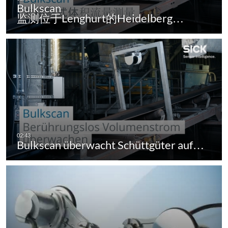
Bulkscan
监测位于Lenghurt的Heidelberg…
Bulkscan überwacht Schüttgüter auf…