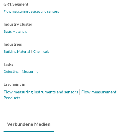
GR1 Segment
Flow measuring devices and sensors
Industry cluster
Basic Materials
Industries
Building Material
Chemicals
Tasks
Detecting
Measuring
Erscheint in
Flow measuring instruments and sensors
Flow measurement
Products
Verbundene Medien