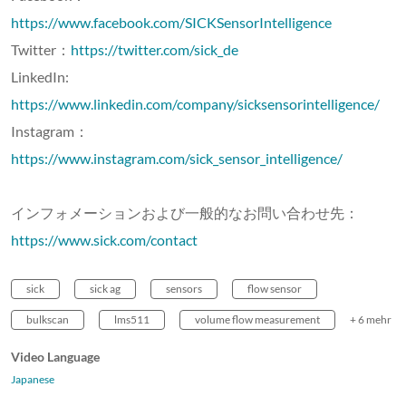
https://www.facebook.com/SICKSensorIntelligence
Twitter：
https://twitter.com/sick_de
LinkedIn:
https://www.linkedin.com/company/sicksensorintelligence/
Instagram：
https://www.instagram.com/sick_sensor_intelligence/
インフォメーションおよび一般的なお問い合わせ先：
https://www.sick.com/contact
sick
sick ag
sensors
flow sensor
bulkscan
lms511
volume flow measurement
+ 6 mehr
Video Language
Japanese