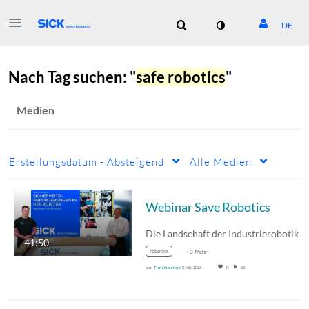
DE
Nach Tag suchen: "
safe robotics
"
Erstellungsdatum - Absteigend
Alle Medien
Webinar Save Robotics
41:50
robotics
+3 Mehr
Von
Tim1 Neumann
2 Juli, 2026
0
62